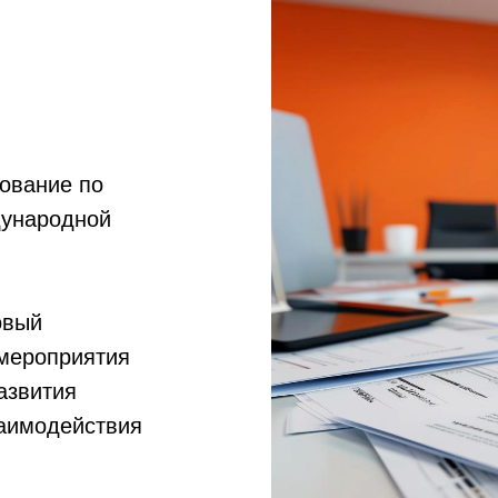
сование по
дународной
овый
 мероприятия
азвития
заимодействия