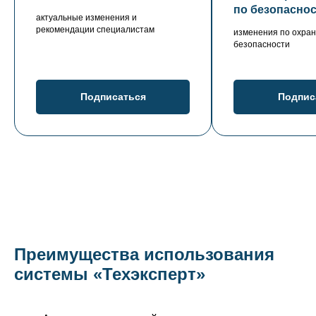
по безопасно
актуальные изменения и
рекомендации специалистам
изменения по охран
безопасности
Подписаться
Подпис
Преимущества использования
системы «Техэксперт»