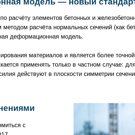
нная модель — новый стандарт
 по расчёту элементов бетонных и железобетон
 методом расчёта нормальных сечений (как бет
йная деформационная модель.
ирования материалов и является более точной
кается применять только в частном случае: дл
илия действуют в плоскости симметрии сечения (
енениями
омиться с
017.